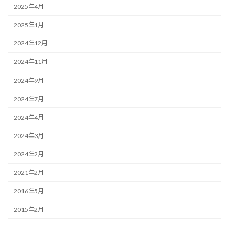
2025年4月
2025年1月
2024年12月
2024年11月
2024年9月
2024年7月
2024年4月
2024年3月
2024年2月
2021年2月
2016年5月
2015年2月