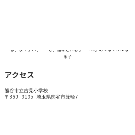
投稿一覧はこちら
学校教育目標
「よ」よく学ぶ子 「し」信頼される子 「み」みんなでがんば
る子
アクセス
熊谷市立吉見小学校
〒369-0105 埼玉県熊谷市箕輪7