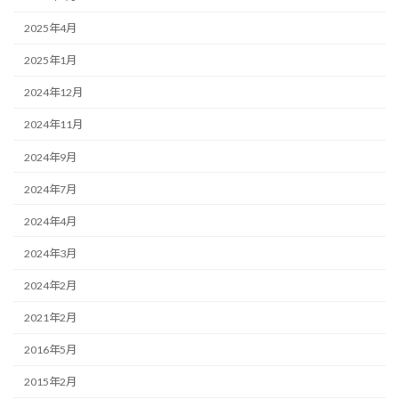
2025年4月
2025年1月
2024年12月
2024年11月
2024年9月
2024年7月
2024年4月
2024年3月
2024年2月
2021年2月
2016年5月
2015年2月