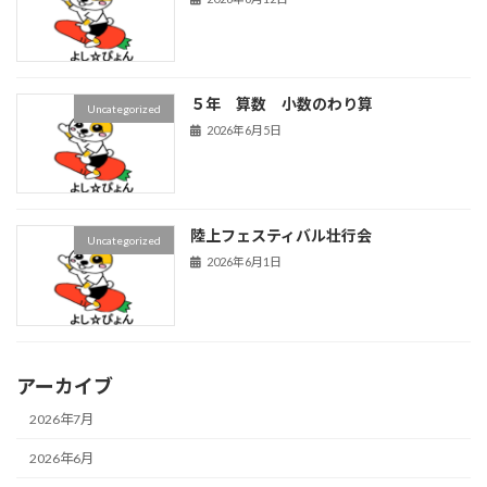
５年 算数 小数のわり算
Uncategorized
2026年6月5日
陸上フェスティバル壮行会
Uncategorized
2026年6月1日
アーカイブ
2026年7月
2026年6月