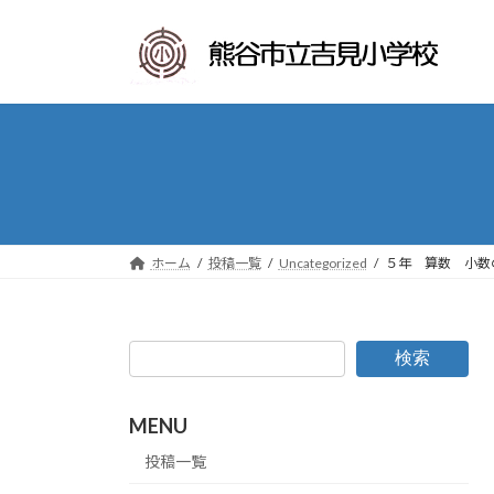
コ
ナ
ン
ビ
テ
ゲ
ン
ー
ツ
シ
へ
ョ
ス
ン
キ
に
ッ
移
プ
動
ホーム
投稿一覧
Uncategorized
５年 算数 小数
検索
MENU
投稿一覧