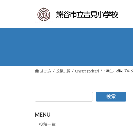
コ
ナ
ン
ビ
テ
ゲ
ン
ー
ツ
シ
へ
ョ
ス
ン
キ
に
ッ
移
プ
動
ホーム
投稿一覧
Uncategorized
1年生、初めての
検索
MENU
投稿一覧